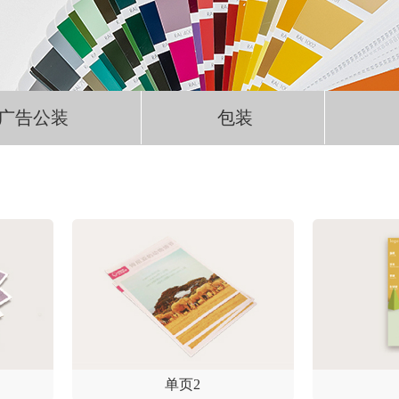
广告公装
包装
单页2